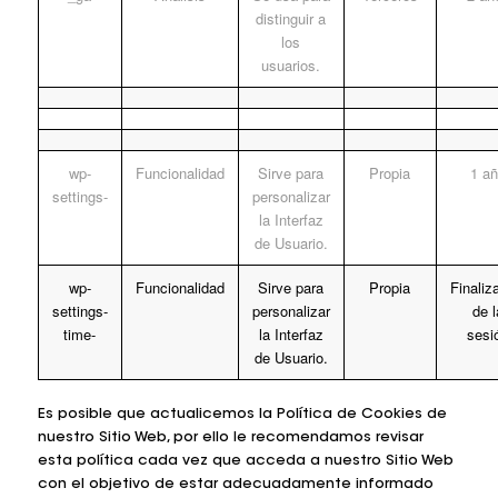
distinguir a
los
usuarios.
wp-
Funcionalidad
Sirve para
Propia
1 a
settings-
personalizar
la Interfaz
de Usuario.
wp-
Funcionalidad
Sirve para
Propia
Finaliz
settings-
personalizar
de l
time-
la Interfaz
sesi
de Usuario.
Es posible que actualicemos la Política de Cookies de
nuestro Sitio Web, por ello le recomendamos revisar
esta política cada vez que acceda a nuestro Sitio Web
con el objetivo de estar adecuadamente informado