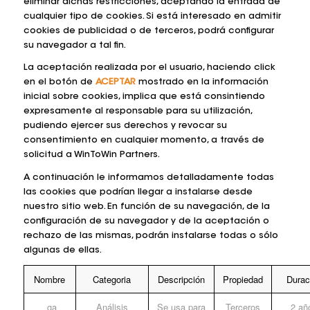
eliminar dichas restricciones, aceptando la entrada de
cualquier tipo de cookies. Si está interesado en admitir
cookies de publicidad o de terceros, podrá configurar
su navegador a tal fin.
La aceptación realizada por el usuario, haciendo click
en el botón de
ACEPTAR
mostrado en la información
inicial sobre cookies, implica que está consintiendo
expresamente al responsable para su utilización,
pudiendo ejercer sus derechos y revocar su
consentimiento en cualquier momento, a través de
solicitud a WinToWin Partners.
A continuación le informamos detalladamente todas
las cookies que podrían llegar a instalarse desde
nuestro sitio web. En función de su navegación, de la
configuración de su navegador y de la aceptación o
rechazo de las mismas, podrán instalarse todas o sólo
algunas de ellas.
Nombre
Categoria
Descripción
Propiedad
Durac
_ga
Análisis
Se usa para
Terceros
2 añ